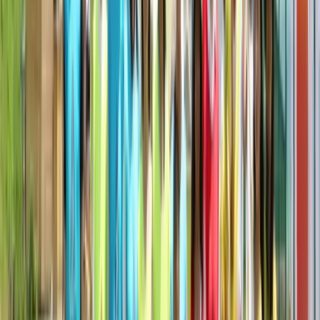
3
同舟共济，携手共赢