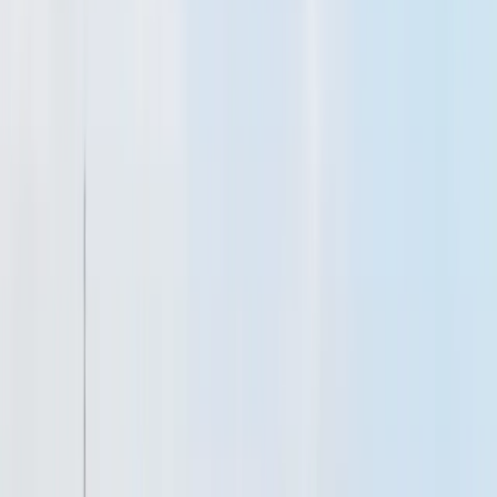
队员们跨骑在大型充气龙舟上，随着裁判的一声哨响，比赛正
式拉开序幕。队员们如同脱缰的野马，迅速进入状态，每一个
动作都透露出对胜利的渴望。