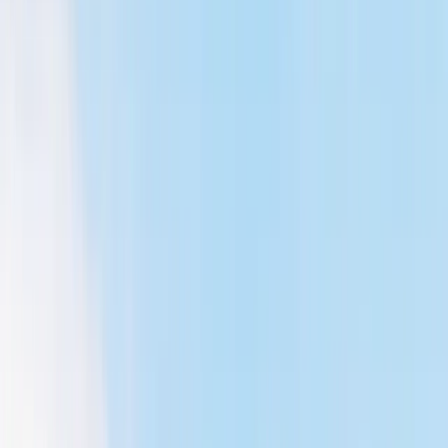
#
夏日团建TEAM BUILDING
我们出发了！
当阳光穿透清晨的薄雾，那份清新与舒畅便悄然涌上心头。我
们整装待发，心中充满了期待与激动。