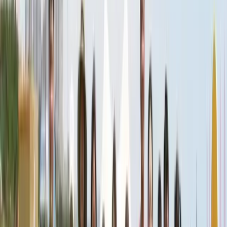
4名队员手持气柱置于头顶，前后夹着瑜伽球，彼此紧挨着。
绿队凭其默契配合，步伐一致夺得桂冠。