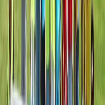
4
同心合力，心有灵犀