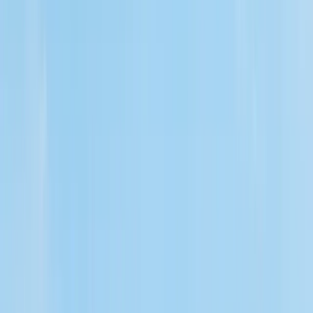
天连水尾水连天、风吹鳞波映日斜。7月6日，美兰集团青岛公
司的大家齐聚青岛鲁海丰海洋浴场。阵阵海风夹杂着海水，夏
天的温度使其格外温柔，空气中咸味与水汽交织着轻拂过我们
的脸颊，尤为舒适。
大海我们来啦！