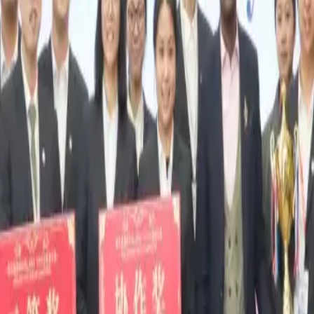
最强大脑”英语知识抢答赛，以及一项妙趣横生的小游戏“Word S
底和独特的个人魅力。无论是对专业话题的深入探讨，还是在情
度对选手进行打分点评，确保比赛结果公平公正。