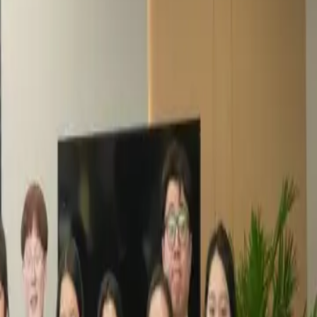
8月26日英语角启动以来，课程围绕日常交流、商务工作、多元文化
分准备。本次大赛以“展现风采，文化交流”为主题，旨在检验员