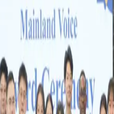
自2024年
7次线下英语角活动和9次模拟考试的严格培训，为大赛做好了充
多元的企业文化。