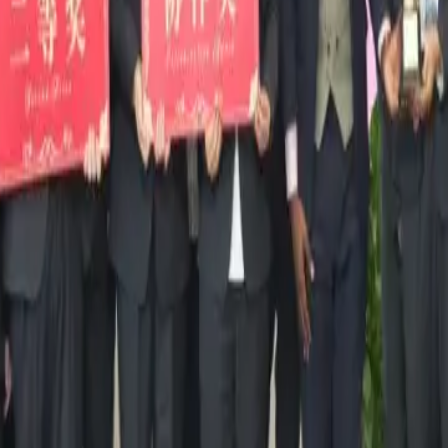
在“口才争锋
美兰集团董事长 朱董 为获奖选手颁发了奖杯，并合影留念。