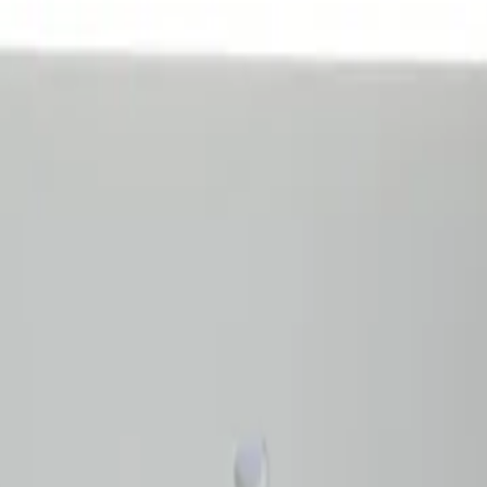
语言桥梁
语言桥梁
英语大赛在美兰集团湖南总部第一会议室成功举办。