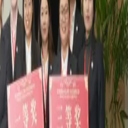
earch”。比赛现场气氛热烈，选手们个个精神饱满、自信大方。
景模拟中的自然演绎，都赢得了现场观众的阵阵掌声。评委们秉