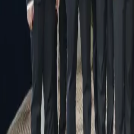
述和猜测词汇，考验了选手们的协作能力和即兴表达能力。西双版纳公司荣