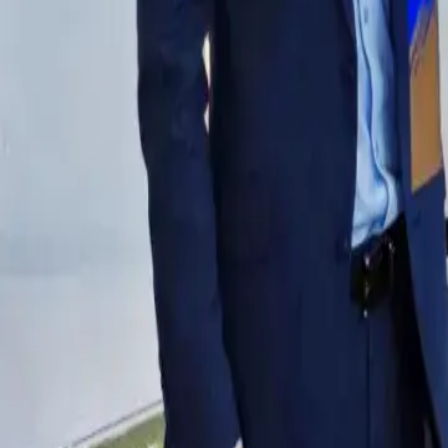
在复杂多变的非洲市场环境下，劳动用工风险一直是企业发展
为进一步拓展业务、提升企业形象奠定了坚实基础。
返回顶部
联系我们
+86 15576091717
marketing@chinamainland.com
湖南省长沙市岳麓区洋湖街道奥克斯创汇商务中心S1栋15
关注我们
Facebook
Youtube