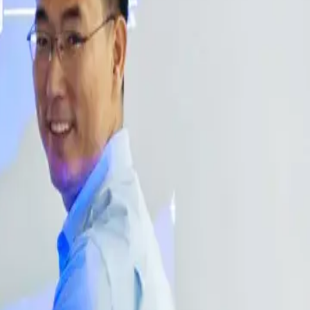
险”专题讲座，重点围绕非洲国家劳动法与国内劳动法的差异，综合案例