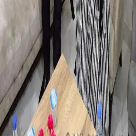
极探索中非农业合作的新模式、新路径，为推动中非经贸深入
发展贡献美兰力量。
返回顶部
联系我们
+86 15576091717
marketing@chinamainland.com
湖南省长沙市岳麓区洋湖街道奥克斯创汇商务中心S1栋15
楼
关注我们
Facebook
Youtube