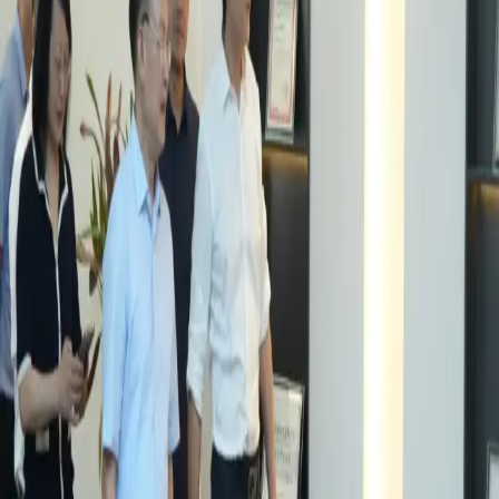
8月27日上午，湖南省商务厅党组书记、厅长沈裕谋一行莅临
美兰集团总部进行实地调研指导。长沙市商务局党组书记、局
长郑平，省商务厅办公室主任张中文，省地区合作一处处长杨
易，省地区合作一处副处长杨烨，省商务厅办公室胡宇佳等领
导陪同考察。美兰集团董事长朱陈带领集团总部全体员工欢迎
湖南省商务厅厅长沈裕谋一行的到来，并详细介绍了美兰集团
发展历程、产业布局、产品结构、集团荣誉以及海外投资项目
等情况。
参观后双方进行座谈交流，朱陈董事长详细介绍了集团的发展
理念和未来的项目规划。作为深耕非洲市场的中资企业代表，
美兰集团按照产研投一体化模式，以天然橡胶产业为着力点，
不断向其他农产品拓展，将继续加大海外加工厂、海外仓、农
产品种植等产业的投资力度，向产业链上下游延伸，探索构建
全产业链融合的发展体系，为国内外客户提供大宗商品供应链
专业化服务，提升全产业链价值。
沈裕谋厅长对美兰集团的发展成就和战略规划表示了高度认
可，希望美兰集团积极融入中非经贸深度合作先行区建设中，