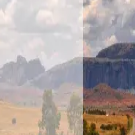
局长彭明霞及天心区区属部分企业代表莅临美兰集团，深入调研
分肯定。
在美兰集团董事
了科特迪瓦橡胶加工厂的生产现场，详细了解了项目的运营情况。
在参观完项目现
作出的积极贡献。同时，岳阳观盛公司副总、海外事业部部长邓
项目给予了高度评价与肯定，纷纷表示出对非项目的浓厚兴趣。
吴新伟书记表示
出海非洲给予更多帮助和支持。此外，吴新伟书记还热情邀请美
优质的营商环境和服务支持，助力企业实现更高质量的发展。
美兰集团对天心
未来，美兰集团将继续深化与非洲国家的合作，推动更多优质项