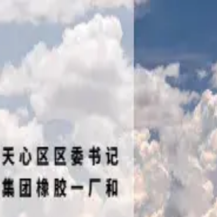
aux
一厂和三厂
一厂和三厂
5月26日，湖