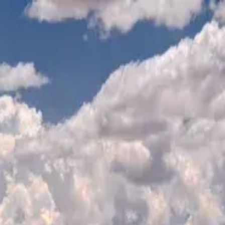
南省长沙市天心区委书记吴新伟带领区委办公室常务副主任戴次